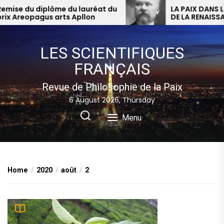
Skip
e du diplôme du lauréat du
LA PAIX DANS LE MO
Areopagus arts Apllon
to
the
content
LES SCIENTIFIQUES
FRANÇAIS
Revue de Philosophie de la Paix
6 August 2026, Thursday
Menu
Home
2020
août
2