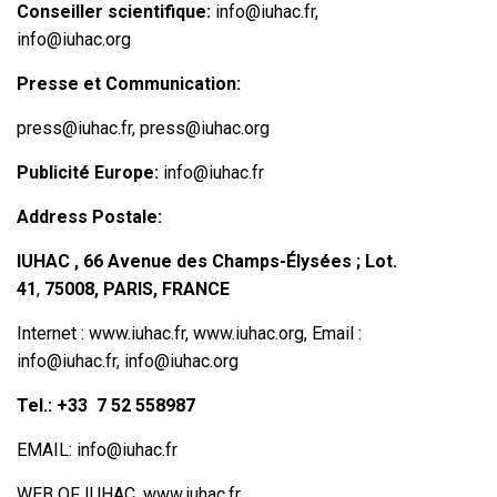
Conseiller scientifique:
info@iuhac.fr
,
info@iuhac.org
Presse et Communication:
press@iuhac.fr
,
press@iuhac.org
Publicité Europe:
info@iuhac.fr
Address Postale:
IUHAC , 66 Avenue des Champs-Élysées ; Lot.
41
,
75008, PARIS, FRANCE
Internet :
www.iuhac.fr
,
www.iuhac.org
, Email :
info@iuhac.fr
, info@iuhac.org
Tel.: +33 7 52 558987
EMAIL: info@iuhac.fr
WEB OF IUHAC.
www.iuhac.fr