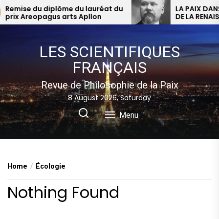
Skip
Remise du diplôme du lauréat du
LA PAIX DANS L
prix Areopagus arts Apllon
to
the
content
LES SCIENTIFIQUES
FRANÇAIS
Revue de Philosophie de la Paix
8 August 2026, Saturday
Menu
Home
Écologie
Nothing Found