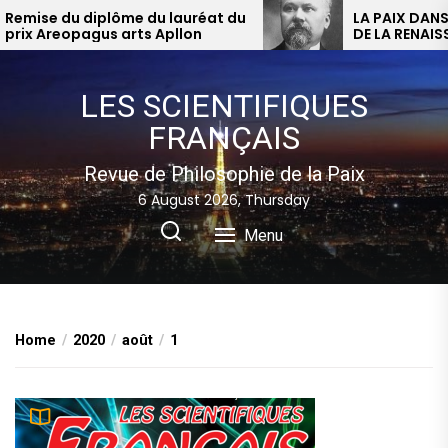
Skip
emise du diplôme du lauréat du
LA PAIX DANS L
rix Areopagus arts Apllon
to
the
content
LES SCIENTIFIQUES
FRANÇAIS
Revue de Philosophie de la Paix
6 August 2026, Thursday
Menu
Home
2020
août
1